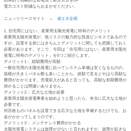
効果的で戦略的な節電法で経営労苦をUP
電力コスト削減ならおまかせください。
ニュ―リリースサイト →
省エネ企画
1. 住宅用にはない、産業用太陽光発電に特有のデメリット
産業用太陽光発電が、低リスクの魅力的な投資ビジネスであるので
すが、設置する前にはきちんとデメリットに関しても把握しておく
必要があります。そこで、今回は「住宅用にはない、産業用太陽光
発電に特有のデメリット」を5つご紹介します。
デメリット1： 総額費用が高額
一般住宅用の太陽光発電に比べてシステム単価は安くなるものの、
規模が大きくパネル数も多いことから、総額で見るとやはり高額な
費用がかかります。売電収入があると言っても、高額な初期費用が
掛かることは間違いありません。
デメリット2： 広大な土地が必要
産業用太陽光発電事業を始めようと思ったら、本当に広大な土地が
必要です。
何百枚ものパネルを設置できる広大な土地を準備するだけでも、お
金がかかってしまうのです。
デメリット3： メンテナンス費用がかかる
太陽光発電システムは故障が少ないと言われますが、故障が起きな