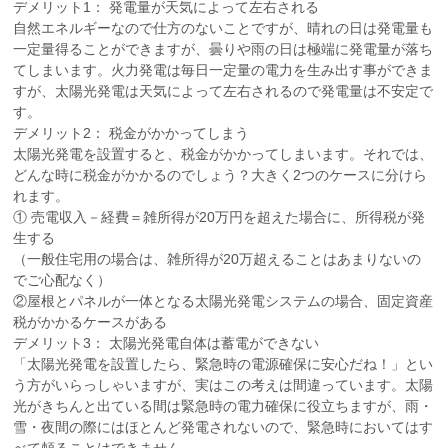
デメリット1： 発電量が天気によって左右される
自然エネルギーなので仕方のないことですが、晴れの日は発電量も
一定量得ることができますが、曇りや雨の日は極端に発電量が落ち
てしまいます。火力発電は毎日一定量の電力を生み出す事ができま
すが、太陽光発電は天気によって左右されるので発電量は不安定で
す。
デメリット2： 税金がかかってしまう
太陽光発電を設置すると、税金がかかってしまいます。それでは、
どんな時に税金がかかるのでしょう？大きく2つのケースに分けら
れます。
① 売電収入－経費＝雑所得が20万円を超えた場合に、所得税が発
生する
（一般住宅用の場合は、雑所得が20万超えることはあまりないの
でご心配なく）
②屋根とパネルが一体となる太陽光発電システムの場合、固定資産
税がかかるケースがある
デメリット3： 太陽光発電自体は蓄電ができない
「太陽光発電を設置したら、緊急時の電源確保に安心だね！」とい
う方がいらっしゃいますが、実はこの考えは間違っています。太陽
光がきちんと出ている間は緊急時の電力確保に役立ちますが、雨・
雪・夜間の際にはほとんど発電されないので、緊急時においてはす