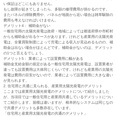
い保証はどこにもありません。
もし故障が起きてしまったら、多額の修理費用が掛かるのです。
またパネルの掃除費用や、パネルが地面から近い場合は雑草駆除の
費用も考えなければいけません。
デメリット4： 補助金がない
一般住宅用の太陽光発電は政府・地域によっては都道府県や市町村
からも補助金が出るケースがあります。けれども産業用の太陽光発
電は、全量買取制度によって売電による収入が見込めるものの、補
助金は出ない場合がほとんどです。補助金がないのは、デメリット
の1つと言えるでしょう。
デメリット5： 業者によって設置費用に幅がある
補助金支給金額の規定がある一般住宅用太陽光発電は、設置業者が
違っても設置費用は大体同じくらいです。けれども産業用の太陽光
発電は費用の目安がないので、業者によって設置費用に大きな違い
が見られます。
2. 住宅用と共通に見られる、産業用太陽光発電のデメリット
ここまでは産業用太陽光発電のデメリットについて紹介しました
が、当項目では一般住宅用と産業用共通しているデメリットについ
てご紹介します。規模は違いますが、根本的なシステムは同じなの
で共通デメリットも多数存在しています。
「住宅用と産業用太陽光発電の共通のデメリット」