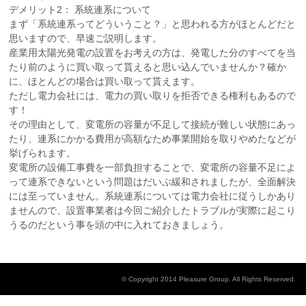
デメリット2： 系統連系について
まず「系統連系ってどういうこと？」と思われる方がほとんどだと
思いますので、早速ご説明します。
産業用太陽光発電の設置をお考えの方は、発電した分のすべてを当
たり前のように買い取って貰えると思い込んでいませんか？確か
に、ほとんどの場合は買い取って貰えます。
ただし電力会社には、電力の買い取りを拒否できる権利もあるので
す！
その理由として、変電所の容量が不足して接続が難しい状態にあっ
たり、連系にかかる費用が高額なため事業開始を取りやめたなどが
挙げられます。
変電所の設備工事費を一部負担することで、変電所の容量不足によ
って連系できないという問題はだいぶ緩和されましたが、全面解決
には至っていません。系統連系については電力会社に従うしかあり
ませんので、設置事業者は今回ご紹介したトラブルが実際に起こり
うるのだという事を頭の中に入れておきましょう。
© Copyright 2014 Pleasure Group. All Rights Reserved.