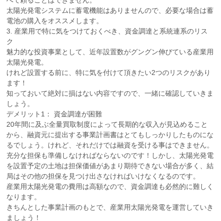
べて頼ることはできません。
太陽光発電システムに蓄電機能はありませんので、必要な場合は蓄
電池の購入をオススメします。
3. 産業用で特に気をつけておくべき、資金調達と系統連系のリス
ク
魅力的な投資事業として、近年設置数がグングン伸びている産業用
太陽光発電。
けれど設置する前に、特に気を付けて頂きたい2つのリスクがあり
ます！
知っておいて絶対に損はない内容ですので、一緒に確認していきま
しょう。
デメリット1： 資金調達が困難
20年間に及ぶ全量買取制度によって長期的な収入が見込めること
から、融資元に提出する事業計画書はとてもしっかりしたものにな
るでしょう。けれど、それだけでは融資を受ける事はできません。
充分な担保も準備しなければならないのです！しかし、太陽光発電
を設置予定の土地は担保価値があまり期待できない場合が多く、結
局はその他の担保を見つけ出さなければいけなくなるのです。
産業用太陽光発電の費用は高額なので、資金調達も必然的に難しく
なります。
きちんとした事業計画のもとで、産業用太陽光発電を運営していき
ましょう！